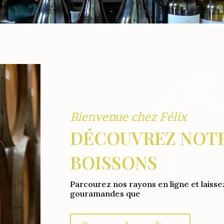
Bienvenue chez Félix
DÉCOUVREZ NOTR
BOISSONS
Parcourez nos rayons en ligne et laisse
gouramandes que