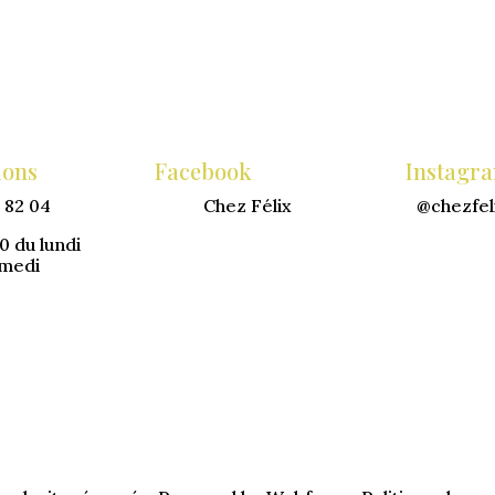
ions
Facebook
Instagr
 82 04
Chez Félix
@chezfel
0 du lundi
amedi